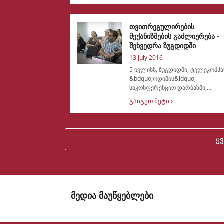
გაიმართა. შეხვედრის მონაწილეებს
კიდევ ერთხელ მიეწოდათ
ინფორმაცია თვით
თვითრეგულირების
მექანიზმების გაძლიერება -
შეხვედრა ზუგდიდში
13 July 2016
5 ივლისს, ზუგდიდში, ტელეკომპა
&bdquo;ოდიშის&ldquo;
საკონფერენციო დარბაზში,
პროექტის,
გაიგეთ მეტი ›
&bdquo;თვითრეგულირების
მექანიზმების გაძლიერება
რეგიონულ მაუწყებლებში&ldquo;
ფარგლებში, ადგილობრივ
ყ
მოსახლეობასთან
მედია მაუწყებლები