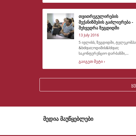
გაიმართა. შეხვედრის მონაწილეებს
კიდევ ერთხელ მიეწოდათ
ინფორმაცია თვით
თვითრეგულირების
მექანიზმების გაძლიერება -
შეხვედრა ზუგდიდში
13 July 2016
5 ივლისს, ზუგდიდში, ტელეკომპა
&bdquo;ოდიშის&ldquo;
საკონფერენციო დარბაზში,
პროექტის,
გაიგეთ მეტი ›
&bdquo;თვითრეგულირების
მექანიზმების გაძლიერება
რეგიონულ მაუწყებლებში&ldquo;
ფარგლებში, ადგილობრივ
ყ
მოსახლეობასთან
მედია მაუწყებლები