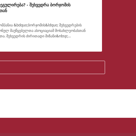
ეგულირება? - შეხვედრა ბორჯომის
თან
კომპანია &bdquo;ბორჯომის&ldquo; შეხვედრების
ონულ მაუწყებელთა ასოციაციამ მოსახლეობასთან
თა. შეხვედრის ძირითადი მიზანი&nbsp;
ისათვის ლოკალურ ტელევიზ