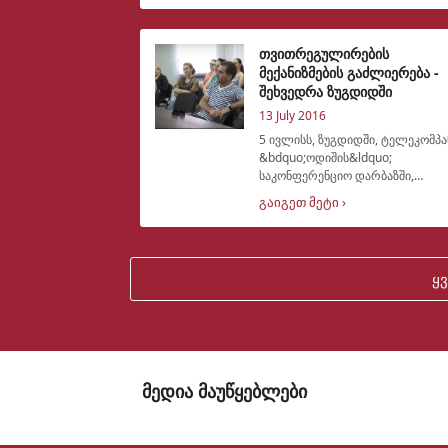
გაიმართა. შეხვედრის მონაწილეებს
კიდევ ერთხელ მიეწოდათ
ინფორმაცია თვით
თვითრეგულირების
მექანიზმების გაძლიერება -
შეხვედრა ზუგდიდში
13 July 2016
5 ივლისს, ზუგდიდში, ტელეკომპა
&bdquo;ოდიშის&ldquo;
საკონფერენციო დარბაზში,
პროექტის,
გაიგეთ მეტი ›
&bdquo;თვითრეგულირების
მექანიზმების გაძლიერება
რეგიონულ მაუწყებლებში&ldquo;
ფარგლებში, ადგილობრივ
ყ
მოსახლეობასთან
მედია მაუწყებლები