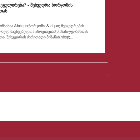
ეგულირება? - შეხვედრა ბორჯომის
თან
კომპანია &bdquo;ბორჯომის&ldquo; შეხვედრების
ონულ მაუწყებელთა ასოციაციამ მოსახლეობასთან
თა. შეხვედრის ძირითადი მიზანი&nbsp;
ისათვის ლოკალურ ტელევიზ