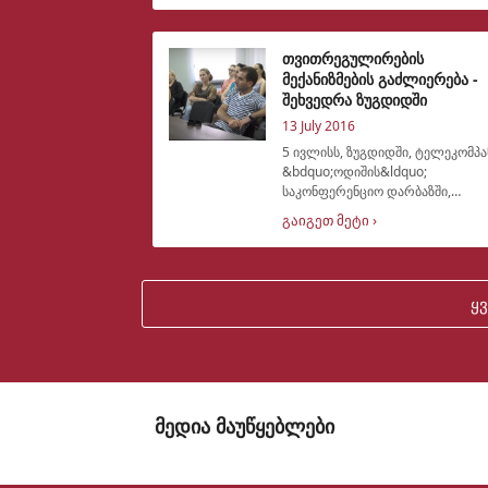
გაიმართა. შეხვედრის მონაწილეებს
კიდევ ერთხელ მიეწოდათ
ინფორმაცია თვით
თვითრეგულირების
მექანიზმების გაძლიერება -
შეხვედრა ზუგდიდში
13 July 2016
5 ივლისს, ზუგდიდში, ტელეკომპა
&bdquo;ოდიშის&ldquo;
საკონფერენციო დარბაზში,
პროექტის,
გაიგეთ მეტი ›
&bdquo;თვითრეგულირების
მექანიზმების გაძლიერება
რეგიონულ მაუწყებლებში&ldquo;
ფარგლებში, ადგილობრივ
ყ
მოსახლეობასთან
მედია მაუწყებლები