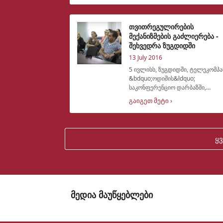
გაიმართა. შეხვედრის მონაწილეებს
კიდევ ერთხელ მიეწოდათ
ინფორმაცია თვით
თვითრეგულირების
მექანიზმების გაძლიერება -
შეხვედრა ზუგდიდში
13 July 2016
5 ივლისს, ზუგდიდში, ტელეკომპა
&bdquo;ოდიშის&ldquo;
საკონფერენციო დარბაზში,
პროექტის,
გაიგეთ მეტი ›
&bdquo;თვითრეგულირების
მექანიზმების გაძლიერება
რეგიონულ მაუწყებლებში&ldquo;
ფარგლებში, ადგილობრივ
ყ
მოსახლეობასთან
მედია მაუწყებლები