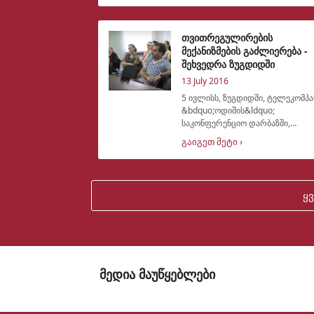
გაიმართა. შეხვედრის მონაწილეებს
კიდევ ერთხელ მიეწოდათ
ინფორმაცია თვით
თვითრეგულირების
მექანიზმების გაძლიერება -
შეხვედრა ზუგდიდში
13 July 2016
5 ივლისს, ზუგდიდში, ტელეკომპა
&bdquo;ოდიშის&ldquo;
საკონფერენციო დარბაზში,
პროექტის,
გაიგეთ მეტი ›
&bdquo;თვითრეგულირების
მექანიზმების გაძლიერება
რეგიონულ მაუწყებლებში&ldquo;
ფარგლებში, ადგილობრივ
ყ
მოსახლეობასთან
მედია მაუწყებლები